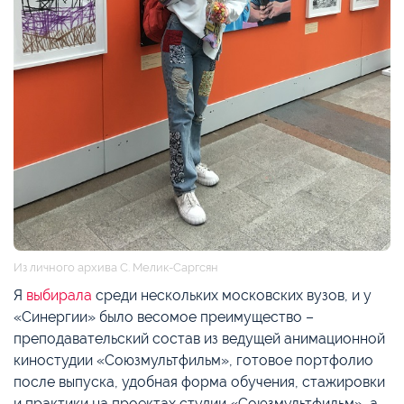
Из личного архива С. Мелик-Саргсян
Я
выбирала
среди нескольких московских вузов, и у
«Синергии» было весомое преимущество –
преподавательский состав из ведущей анимационной
киностудии «Союзмультфильм», готовое портфолио
после выпуска, удобная форма обучения, стажировки
и практики на проектах студии «Союзмультфильм», а