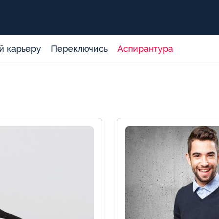
й карьеру
Переключись
Аспирантура