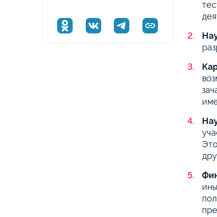
тес
дея
Нау
раз
Кар
воз
зач
име
Нау
уча
Это
дру
Фи
ины
пол
пре