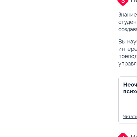
Знание
студен
создав
Вы нау
интере
препод
управл
Неоч
псих
Читат