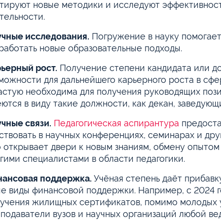
тируют новые методики и исследуют эффективнос
тельности.
чные исследования.
Погружение в науку помогает
работать новые образовательные подходы.
ьерный рост.
Получение степени кандидата или до
можности для дальнейшего карьерного роста в сфе
астую необходима для получения руководящих поз
ются в виду такие должности, как декан, заведую
чные связи.
Педагогическая аспирантура
предоста
ствовать в научных конференциях, семинарах и др
 открывает двери к новым знаниям, обмену опытом
гими специалистами в области педагогики.
нансовая поддержка.
Учёная степень даёт прибавк
е виды финансовой поддержки. Например, с 2024 г
учения жилищных сертификатов, помимо молодых у
подаватели вузов и научных организаций любой в