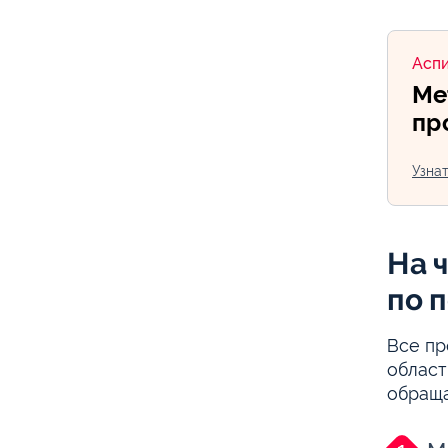
Асп
Ме
пр
Узна
На 
по 
Все п
област
обраща