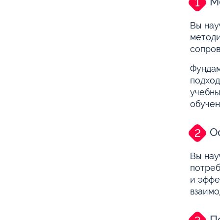
М
Вы нау
методи
сопров
Фундам
подход
учебны
обучен
О
Вы нау
потреб
и эффе
взаимо
П