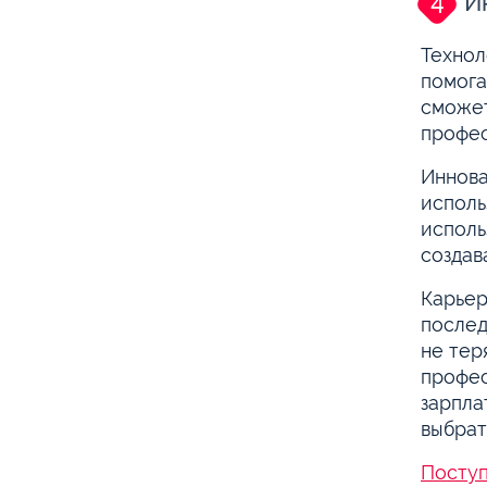
И
Технол
помога
сможет
профес
Иннова
исполь
исполь
создав
Карьер
послед
не тер
профес
зарпла
выбрат
Поступ