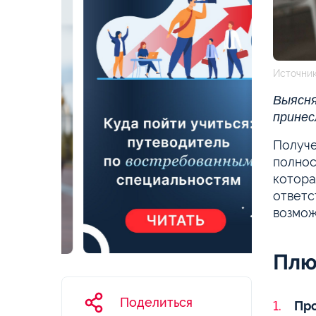
Источник
Выясня
принес
Получе
полнос
котора
ответс
возмож
Плю
Поделиться
Про