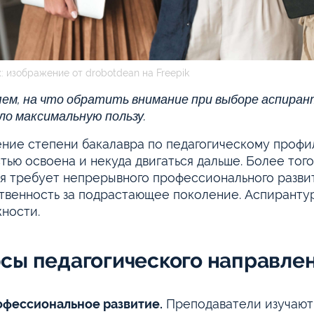
: изображение от drobotdean на Freepik
ем, на что обратить внимание при выборе аспиран
ло максимальную пользу.
ние степени бакалавра по педагогическому профил
тью освоена и некуда двигаться дальше. Более того,
я требует непрерывного профессионального развит
твенность за подрастающее поколение. Аспирантур
ности.
сы педагогического направле
фессиональное развитие.
Преподаватели изучают