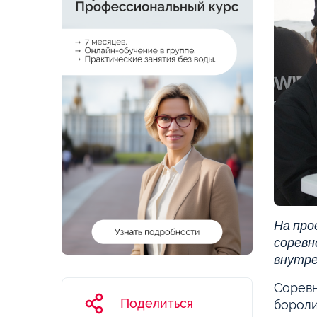
На про
соревн
внутре
Соревн
Поделиться
бороли