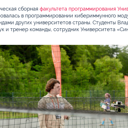
ческая сборная
факультета программирования Уни
овалась в программировании кибериммунного моду
ндами других университетов страны. Студенты Влад
к и тренер команды, сотрудник Университета «Сине