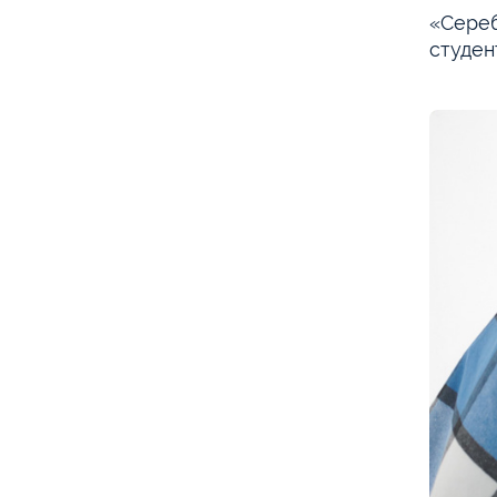
«Сереб
студен