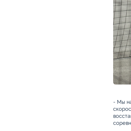
- Мы н
скорос
восста
соревн