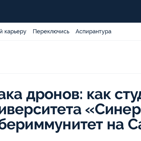
й карьеру
Переключись
Аспирантура
ака дронов: как ст
иверситета «Синер
бериммунитет на С