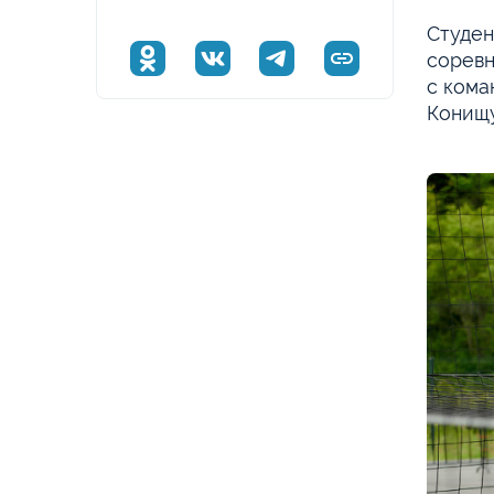
Студен
соревн
с кома
Конищу