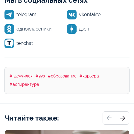
Мы в социальных сетях
telegram
vkontakte
одноклассники
дзен
tenchat
#гдеучился
#вуз
#образование
#карьера
#аспирантура
Читайте также: