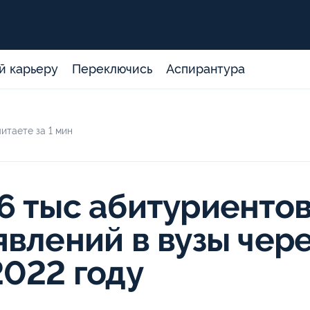
й карьеру
Переключись
Аспирантура
итаете за 1 мин
6 тыс абитуриентов
явлений в вузы чер
2022 году