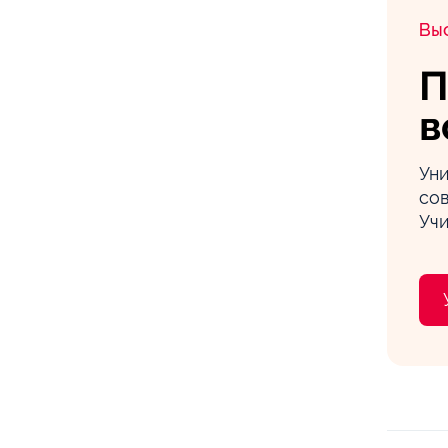
Вы
П
в
Ун
со
Учи