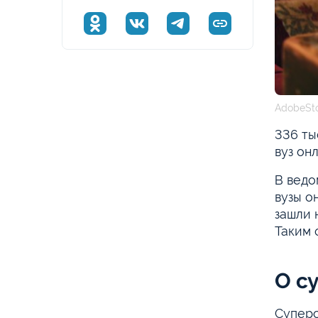
AdobeSt
336 ты
вуз он
В ведо
вузы о
зашли 
Таким 
О с
Суперс