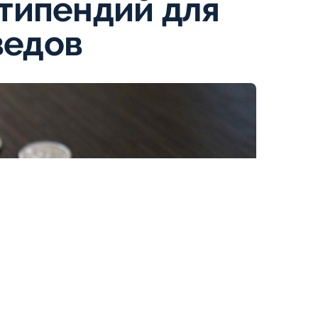
стипендий для
ведов