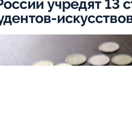
России учредят 13 
удентов-искусство