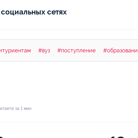
 социальных сетях
итуриентам
#вуз
#поступление
#образовани
итаете за 1 мин