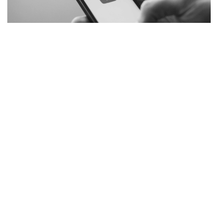
pexels.com
Блогеры смогут переходить на другую платформу за
несколько простых шагов в автоматическом режиме.
Российские разработчики Juice Development
запустили сервис по переносу каналов из YouTube* во
«ВКонтакте», сообщает компания-разработчик в
своих соцсетях.
«Разработали сервис, с помощью которого блогеры
могут удобно скопировать свой YouTube*-канал на
платформу “ВКонтакте”. Несколько простых шагов, и
сервис разместит все нужные видеоролики в
сообществе “ВКонтакте” или на личной странице», —