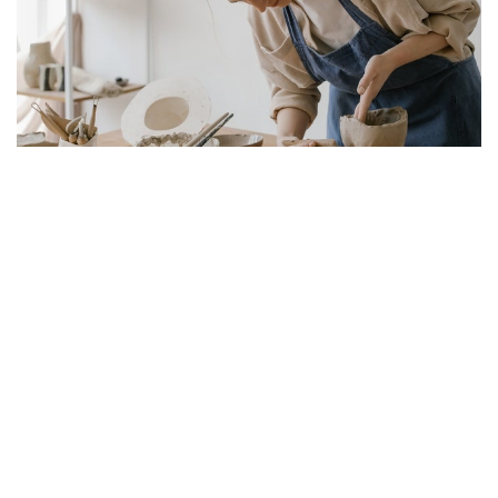
Pexels
Министерство культуры РФ подвело итоги конкурса
по распределению бюджетных мест по программам
высшего образования в области искусств на 2023-
2024 учебный год, сообщается на сайте ведомства.
«Места распределяются в ходе конкурса, который
впервые в 2022 году проводился Минкультуры России.
В результате конкурса распределено 10 614