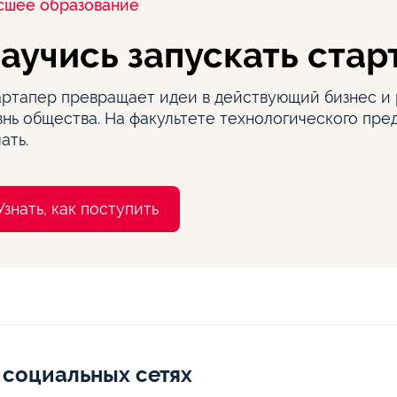
сшее образование
аучись запускать стар
артапер превращает идеи в действующий бизнес и 
нь общества. На факультете технологического пред
ать.
Узнать, как поступить
 социальных сетях