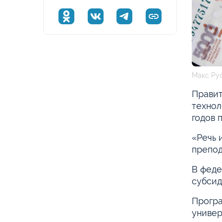
Макс Ру
Правит
технол
годов 
«Речь 
препод
В феде
субсид
Програ
универ