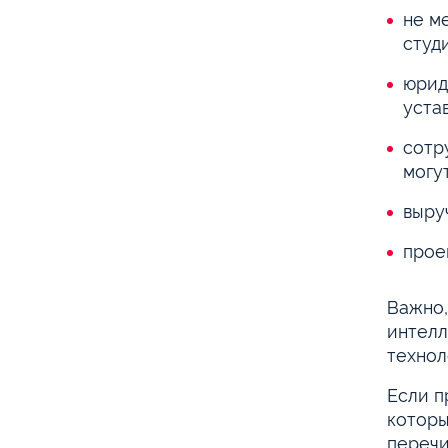
не м
студ
юрид
уста
сотр
могу
выру
прое
Важно,
интелл
технол
Если п
которы
перечи