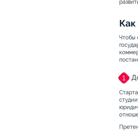
развит
Как
Чтобы 
госуда
коммер
постан
Д
Старта
студии
юридич
отноше
Претен