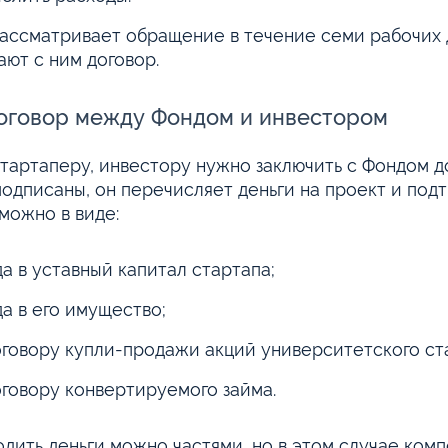
ассматривает обращение в течение семи рабочих 
ают с ним договор.
оговор между Фондом и инвестором
стартаперу, инвестору нужно заключить с Фондом до
подписаны, он перечисляет деньги на проект и под
можно в виде:
да в уставный капитал стартапа;
да в его имущество;
оговору купли-продажи акций университетского ст
оговору конвертируемого займа.
дить деньги можно частями, но в этом случае ком