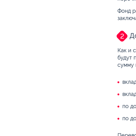
Фонд р
заключ
Д
Как и 
будут 
сумму 
вкла
вкла
по д
по д
Перево