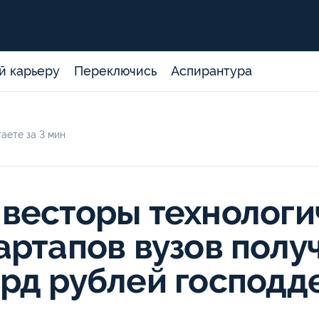
й карьеру
Переключись
Аспирантура
аете за 3 мин
весторы технологи
артапов вузов получ
рд рублей господд