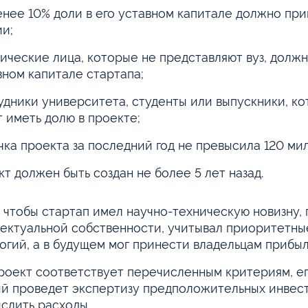
енее 10% доли в его уставном капитале должно пр
ии;
ические лица, которые не представляют вуз, должн
вном капитале стартапа;
удники университета, студенты или выпускники, кот
т иметь долю в проекте;
чка проекта за последний год не превысила 120 ми
кт должен быть создан не более 5 лет назад.
 чтобы стартап имел научно-техническую новизну,
ектуальной собственности, учитывал приоритетные
огий, а в будущем мог принести владельцам прибыл
роект соответствует перечисленным критериям, его
й проведет экспертизу предположительных инвести
слить расходы.