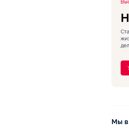
Вы
Н
Ст
жиз
дел
Мы в