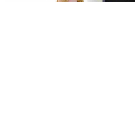
Фото: Максим Русев, корпорация «Синергия»
С начала приёмной кампании, которая стартовала 20
июня, абитуриенты подали на очную форму обучения
более 6,5 миллионов заявлений. В некоторых
университетах число заявлений выросло в 40-50 раз,
сообщает Минобрнауки РФ.
Большую роль в этом сыграла цифровизация –
количество заявлений увеличилось благодаря тому,
что у абитуриентов появилась возможность подавать