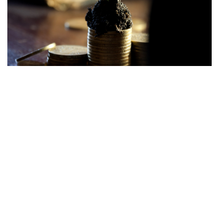
pixabay.com
Самую высокую зарплату в России получают
специалисты добывающей отрасли на Сахалине,
финансисты из Москвы и нефтяники из Ямало-
Ненецкого автономного округа, следует из
проведенного РИА Новости исследования.
Рейтинг составлен на основе данных Росстата за
2021 год. Аналитики учитывали зарплаты постоянных
сотрудников крупных и средних компаний в сферах,
где заняты не менее 2% работников региона.
В частности, сотрудники, занятые в добывающей