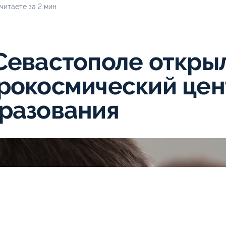
читаете за 2 мин
Севастополе откры
рокосмический цен
разования