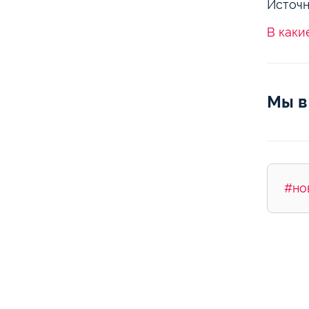
Источн
В каки
Мы в
#но