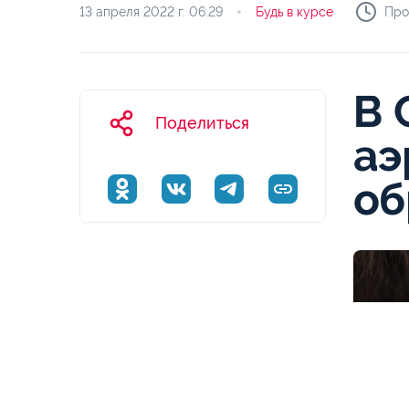
13 апреля 2022 г.
06:29
Будь в курсе
Про
В 
Поделиться
аэ
об