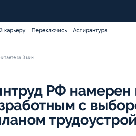
й карьеру
Переключись
Аспирантура
читаете за 3 мин
нтруд РФ намерен 
зработным с выбо
планом трудоустро