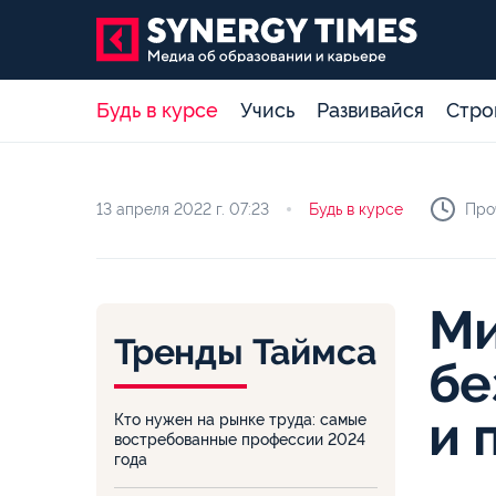
Будь в курсе
Учись
Развивайся
Стро
13 апреля 2022 г.
07:23
Будь в курсе
Про
Ми
Тренды Таймса
бе
и 
Кто нужен на рынке труда: самые
востребованные профессии 2024
года