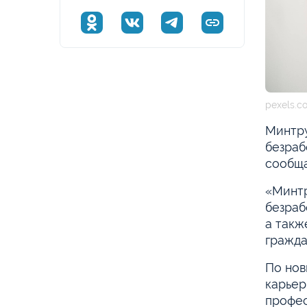
pexels.c
Минтру
безраб
сообща
«Минтр
безраб
а такж
гражда
По нов
карьер
профес