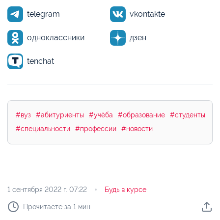
telegram
vkontakte
одноклассники
дзен
tenchat
#вуз
#абитуриенты
#учёба
#образование
#студенты
#специальности
#профессии
#новости
1 сентября 2022 г.
07:22
Будь в курсе
Прочитаете за 1 мин