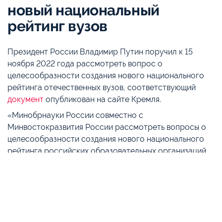
новый национальный
рейтинг вузов
Президент России Владимир Путин поручил к 15
ноября 2022 года рассмотреть вопрос о
целесообразности создания нового национального
рейтинга отечественных вузов, соответствующий
документ
опубликован на сайте Кремля.
«Минобрнауки России совместно с
Минвостокразвития России рассмотреть вопросы о
целесообразности создания нового национального
рейтинга российских образовательных организаций
высшего образования», — указано в одном из пунктов
перечня поручений главы государства по итогам
Восточного экономического форума.
Доклад по этому вопросу должны представить
министр образования РФ Валерий Фальков и глава