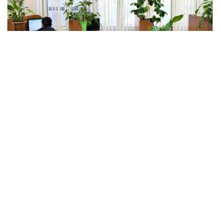
Фото: Максим Русев, корпорация «Синергия»
На
портале
«Российская электронная школа»
зарегистрировались более 9,7 миллиона учащихся, их
родителей и педагогов из разных стран. За пять
последних месяцев число пользователей увеличилось
почти на 2,6 миллиона человек, сообщает
Минпросвещения РФ.
«Большая часть зарегистрированных пользователей
портала — школьники (8,5 миллиона человек). Для них
созданы уроки по всему школьному курсу — от 1-го
до 11-го класса. Каждый урок включает несколько