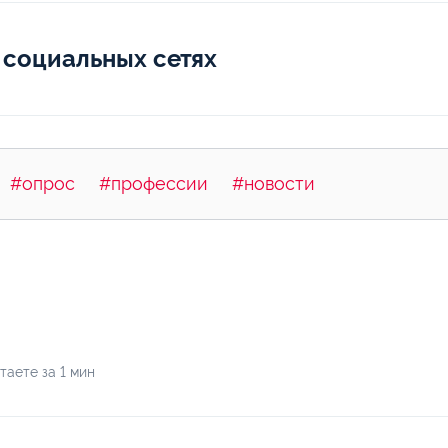
 социальных сетях
#опрос
#профессии
#новости
таете за 1 мин