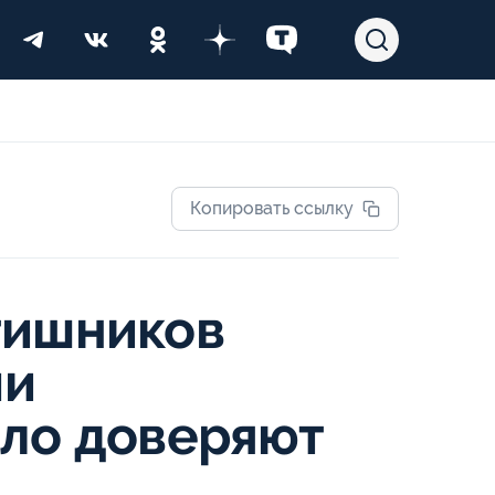
Копировать ссылку
тишников
ми
ало доверяют