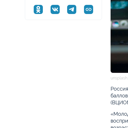
unsplash
Россия
баллов
(ВЦИОМ
«Молод
воспри
возрас