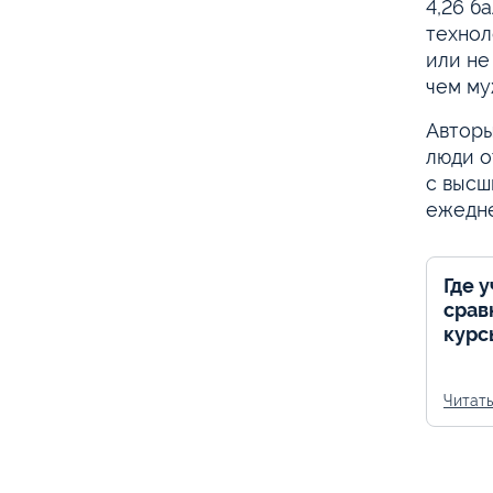
4,26 б
технол
или не
чем му
Авторы
люди о
с высш
ежедне
Где 
срав
курс
Читат