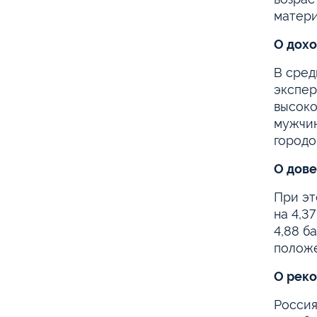
матери
О дох
В сред
экспер
высоко
мужчин
городо
О дов
При эт
на 4,3
4,88 б
положе
О рек
Россия