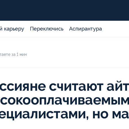
й карьеру
Переключись
Аспирантура
аете за 1 мин
ссияне считают ай
сокооплачиваемы
ециалистами, но м
м