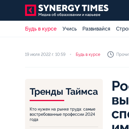
Будь в курсе
Учись
Развивайся
Стро
19 июля 2022 г.
10:59
Будь в курсе
Прочит
Ро
Тренды Таймса
вы
сп
Кто нужен на рынке труда: самые
востребованные профессии 2024
года
и