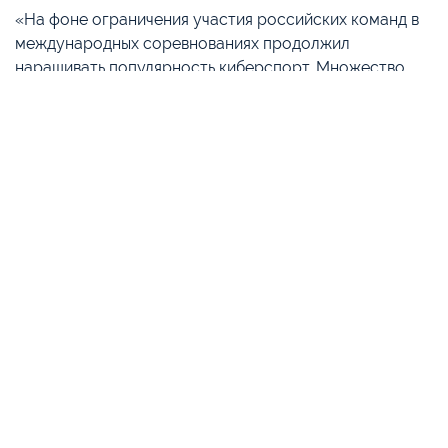
«На фоне ограничения участия российских команд в
международных соревнованиях продолжил
наращивать популярность киберспорт. Множество
новых киберспортивных событий обеспечило рост
целевых отчислений для Федерации компьютерного
спорта России на 24%, это максимальный показатель
в десятке лидеров», – сообщили в Едином регуляторе
азартных игр (ЕРАИ).
Вместе с тем киберспорт получил не самые высокие
целевые отчисления. Больше всех (40% от всех
отчислений) букмекеры направили Российскому
футбольному союзу (+16% по сравнению с прошлым
кварталом), Федерации настольного тенниса России
(+11%) и Федерации тенниса России (+5%).
Гендиректор ЕРАИ Алексей Грачев рассказал, что
компания сосредоточилась на поиске и блокировке
нелегальных букмекеров, чтобы защитить россиян от
мошенничества. Так, в третьем квартале 2022 года