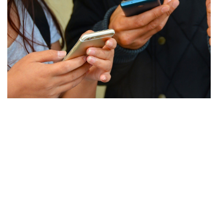
Pexels
АНО «Цифровые платформы» создаёт аналог
магазина приложений для Android Google Play,
отечественный продукт NashStore планируют
запустить 9 мая, сообщил директор организации
Владимир Зыков.
«Россияне уже не могут нормально использовать
Google Play для покупки и оплаты приложений, а
разработчики лишились источника заработка. <...>