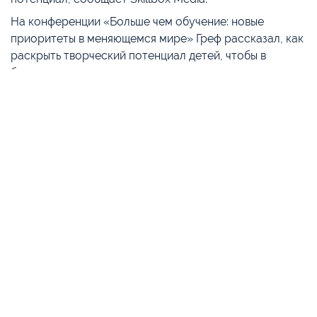
На конференции «Больше чем обучение: новые
приоритеты в меняющемся мире» Греф рассказал, как
раскрыть творческий потенциал детей, чтобы в
будущем они решали интересные задачи, а простые
рабочие функции выполняли бы машины. Он выделил
пять основных навыков, которые помогут в этом
школьникам:
Скоропись. Греф считает, что, несмотря на то, что
большинство современных людей пользуются
голосовыми помощниками, дети должны
продолжать набирать текст пальцами;
Скорочтение. Глава «Сбера» утверждает, что этот
скилл очень помогает во взрослой жизни. Он
признался, что владеет скорочтением и часто им
пользуется;
Mindmapping (интеллект-карта, ментальная карта) –