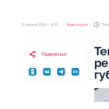
12 апреля 2022 г.
12:25
Будь в курсе
Проч
Те
Поделиться
ре
гу