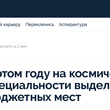
й карьеру
Переключись
Аспирантура
итаете за 2 мин
этом году на косми
ециальности выдел
джетных мест