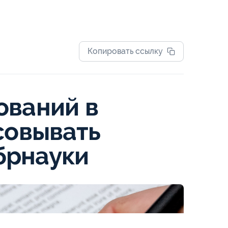
Копировать ссылку
ований в
совывать
брнауки