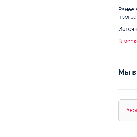
Ранее
програ
Источн
В моск
Мы в
#но