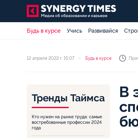
Будь в курсе
Учись
Развивайся
Стро
12 апреля 2022 г.
15:07
Будь в курсе
Проч
В 
Тренды Таймса
сп
бю
Кто нужен на рынке труда: самые
востребованные профессии 2024
года