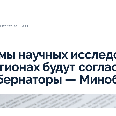
итаете за 2 мин
мы научных исслед
гионах будут согла
бернаторы — Мино