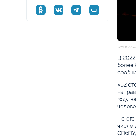
pexels.c
В 2022
более 
сообща
«52 от
направ
году н
челове
По его
числе 
СПбПУ, 