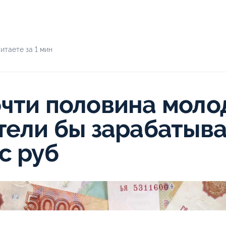
итаете за 1 мин
чти половина моло
тели бы зарабатыва
с руб