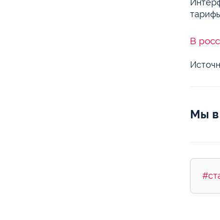
Интерф
тарифы
В росс
Источн
Мы в
#ст