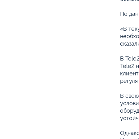
По дан
«В тек
необхо
сказал
В Tele
Tele2 
клиент
регуля
В свою
услови
оборуд
устойч
Однако