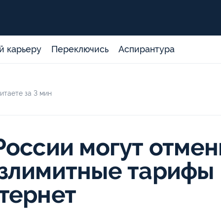
й карьеру
Переключись
Аспирантура
итаете за 3 мин
России могут отмен
злимитные тарифы
тернет