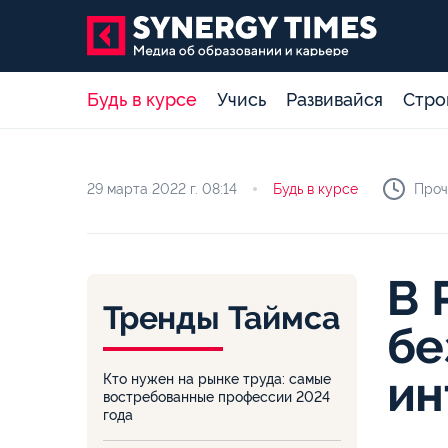
Будь в курсе
Учись
Развивайся
Стро
29 марта 2022 г.
08:14
Будь в курсе
Проч
В 
Тренды Таймса
бе
ин
Кто нужен на рынке труда: самые
востребованные профессии 2024
года