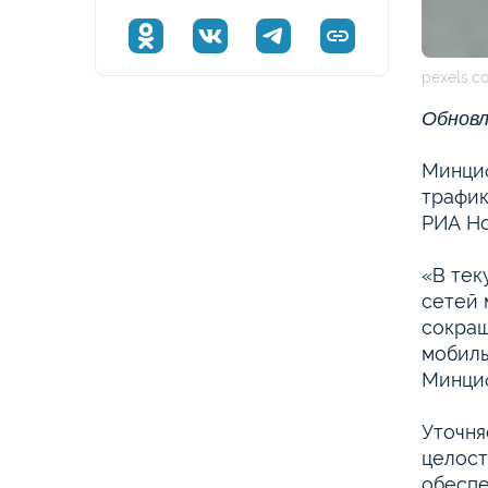
pexels.c
Обновл
Минциф
трафик
РИА Н
«В тек
сетей 
сокращ
мобиль
Минциф
Уточня
целост
обеспе