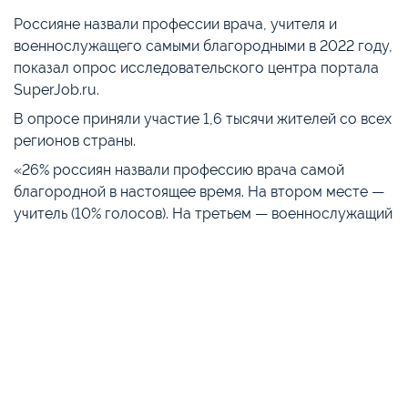
Россияне назвали профессии врача, учителя и
военнослужащего самыми благородными в 2022 году,
показал опрос исследовательского центра портала
SuperJob.ru.
В опросе приняли участие 1,6 тысячи жителей со всех
регионов страны.
«26% россиян назвали профессию врача самой
благородной в настоящее время. На втором месте —
учитель (10% голосов). На третьем — военнослужащий
(9%)», – говорится в результатах исследования.
Ещё 4% респондентов считают благородным труд
рабочих и спасателей МЧС. По 3% людей
проголосовали за пожарных и дворников, по 2% — за
инженеров и волонтёров. Также россияне уважают
водителей, правозащитников, журналистов,
социальных работников, космонавтов, поваров и
художников. Причём мужчины голосовали чаще за