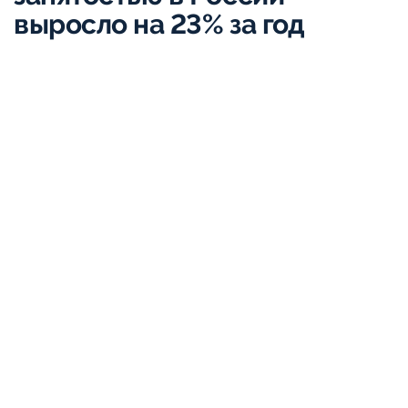
выросло на 23% за год
pixabay.com
Число вакансий с неполной занятостью увеличилось в
России почти на четверть за год, наибольший рост