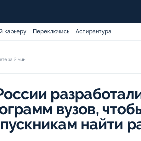
й карьеру
Переключись
Аспирантура
ете за 2 мин
России разработал
ограмм вузов, чтоб
пускникам найти р