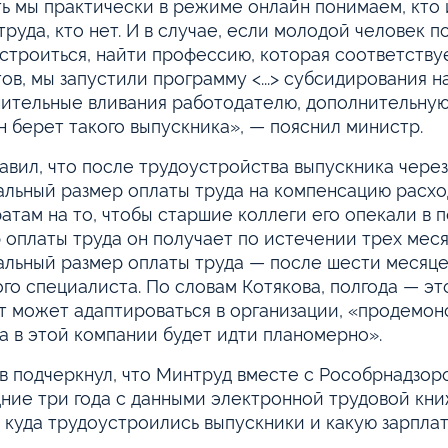
ть мы практически в режиме онлайн понимаем, кто и
труда, кто нет. И в случае, если молодой человек 
строиться, найти профессию, которая соответству
тов, мы запустили программу <...> субсидирования
ительные вливания работодателю, дополнительную
н берет такого выпускника», — пояснил министр.
авил, что после трудоустройства выпускника чере
льный размер оплаты труда на компенсацию расхо
ратам на то, чтобы старшие коллеги его опекали в
 оплаты труда он получает по истечении трех меся
льный размер оплаты труда — после шести месяц
го специалиста. По словам Котякова, полгода — эт
т может адаптироваться в организации, «продемонс
а в этой компании будет идти планомерно».
в подчеркнул, что Минтруд вместе с Рособрнадзор
ние три года с данными электронной трудовой кни
, куда трудоустроились выпускники и какую зарплат