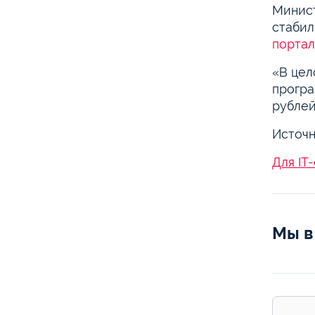
Минист
стабил
порта
«В цел
програ
рублей
Источн
Для IT
Мы в