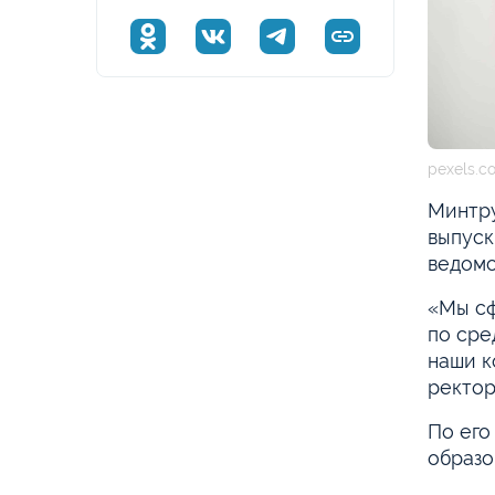
pexels.c
Минтру
выпуск
ведомс
«Мы сф
по сре
наши к
ректор
По его
образо