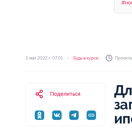
#но
5 мая 2022 г.
07:01
Будь в курсе
Прочитае
Дл
Поделиться
за
ип