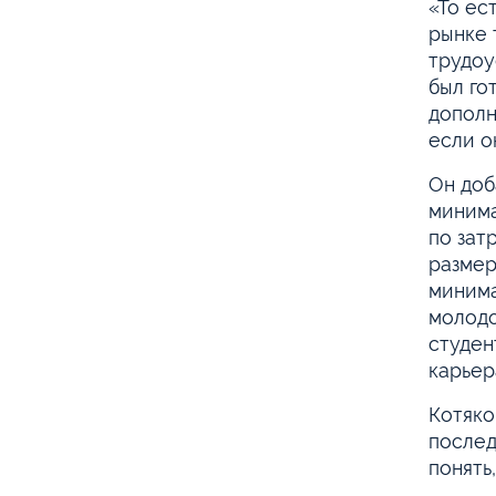
«То ес
рынке 
трудоу
был го
дополн
если о
Он доб
минима
по зат
размер
минима
молодо
студен
карьер
Котяко
послед
понять