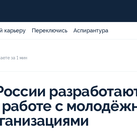
й карьеру
Переключись
Аспирантура
аете за 1 мин
России разработаю
 работе с молодёж
ганизациями