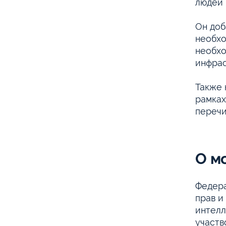
людей 
Он доб
необхо
необхо
инфрас
Также 
рамках
перечи
О м
Федера
прав и
интелл
участв