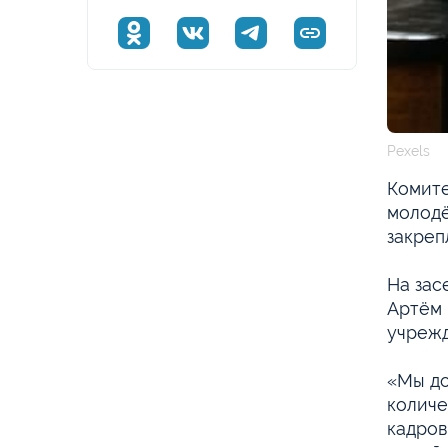
Pexels
Комите
молодё
закреп
На зас
Артём 
учрежд
«Мы до
количе
кадров