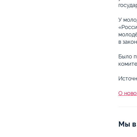
госуда
У моло
«Росси
молодё
в зако
Было п
комите
Источн
О ново
Мы в