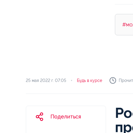
#мо
25 мая 2022 г.
07:05
Будь в курсе
Прочит
Ро
Поделиться
пр