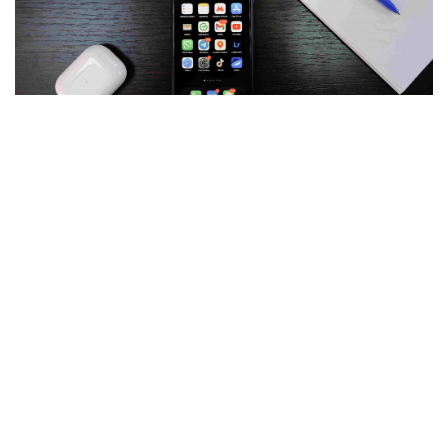
Фото: Максим Русев, корпорация «Синергия»
Учёные из Вашингтонского университета и
Калифорнийского университета в Сан-Диего
разработали мобильное приложение, которое с
помощью камеры и вспышки определяет уровень
кислорода в крови в домашних условиях, сообщает
научное издание EurekAlert.
Авторы статьи отметили, что сейчас
врачи
контролируют насыщение кислорода в крови с
помощью пульсоксиметров ― зажимов, которые
надевают пациенту на кончик пальца или ухо.