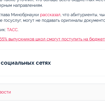
ерным направлениям.
глава Минобрнауки
рассказал
, что абитуриенты, ч
е госуслуг, могут не подавать оригиналы документ
ик:
ТАСС
.
65% выпускников школ смогут поступить на бюджет 
 социальных сетях
вости