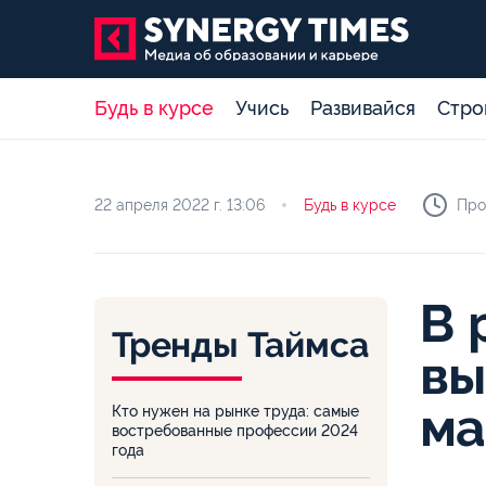
Будь в курсе
Учись
Развивайся
Стро
22 апреля 2022 г.
13:06
Будь в курсе
Про
В 
Тренды Таймса
вы
ма
Кто нужен на рынке труда: самые
востребованные профессии 2024
года