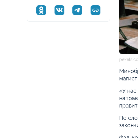
pexels.c
Минобр
магист
«У нас
направ
правит
По сло
законч
Фалько