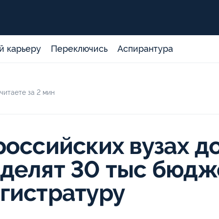
й карьеру
Переключись
Аспирантура
читаете за 2 мин
российских вузах д
делят 30 тыс бюдж
гистратуру