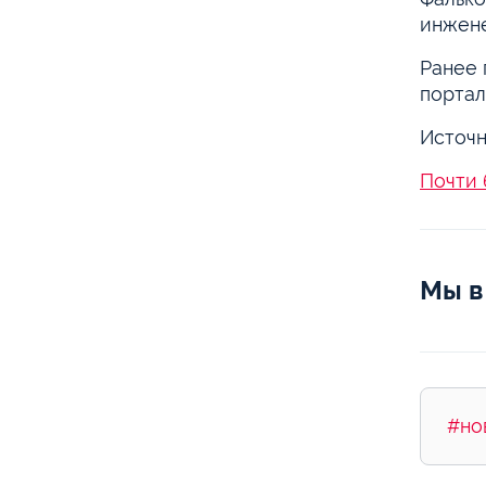
инжен
Ранее 
портал
Источн
Почти 
Мы в
#но