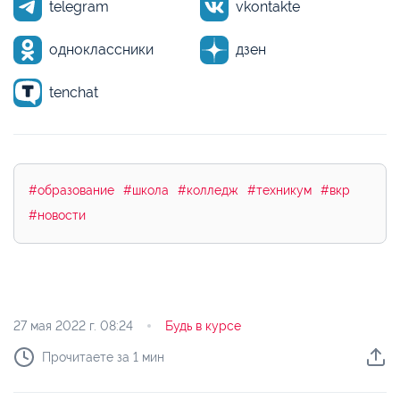
telegram
vkontakte
одноклассники
дзен
tenchat
#образование
#школа
#колледж
#техникум
#вкр
#новости
27 мая 2022 г.
08:24
Будь в курсе
Прочитаете за 1 мин