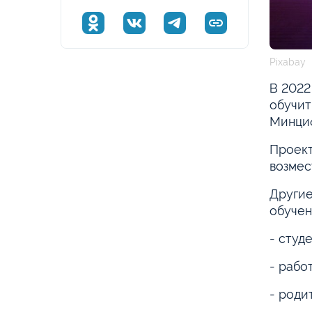
Pixabay
В 2022
обучит
Минци
Проект
возмес
Другие
обучен
- студ
- рабо
- роди