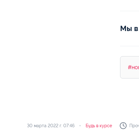
Мы в
#но
30 марта 2022 г.
07:46
Будь в курсе
Проч