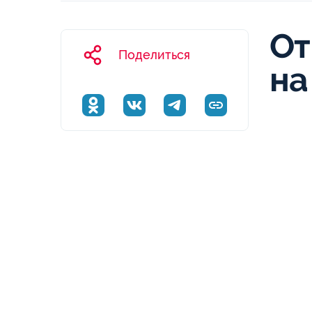
От
Поделиться
на