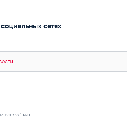
 социальных сетях
вости
итаете за 1 мин