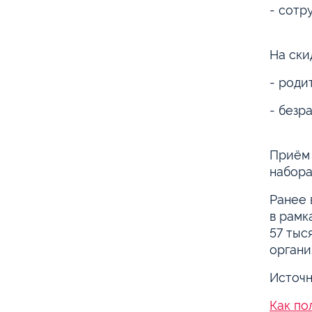
- сотр
На ски
- роди
- безр
Приём 
набора
Ранее 
в рамк
57 тыс
органи
Источн
Как по