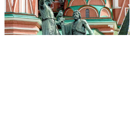
Фото mos-holidays.ru
Дополнительный курс истории России для
старшеклассников появится в российских школах,
сообщил министр просвещения РФ Сергей Кравцов.
«Ребята предложили ввести в старших классах
интегрированный курс «Россия – моя история», в
рамках которого они пройдут всю историю нашей
страны, на новом уровне осмыслят значимые
исторические события и их влияние на становление