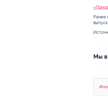
«Приор
Ранее
выпуск
Источн
Мы в
#но