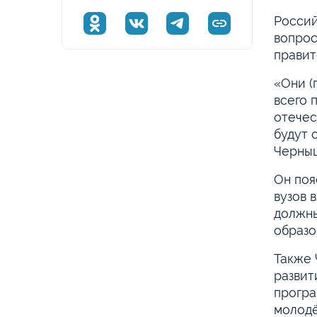
Россий
вопрос
правит
«Они (
всего 
отечес
будут 
Черны
Он поя
вузов 
должны
образо
Также 
развит
програ
молодё