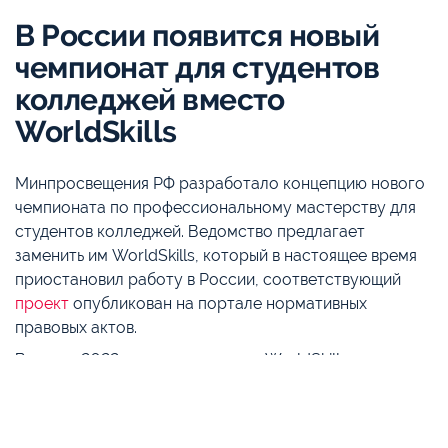
В России появится новый
чемпионат для студентов
колледжей вместо
WorldSkills
Минпросвещения РФ разработало концепцию нового
чемпионата по профессиональному мастерству для
студентов колледжей. Ведомство предлагает
заменить им WorldSkills, который в настоящее время
приостановил работу в России, соответствующий
проект
опубликован на портале нормативных
правовых актов.
В марте 2022 года руководство WorldSkills
International решило перенести чемпионат EuroSkills
2023 из Санкт-Петербурга в другой город Европы, а
также временно приостановило членство России в