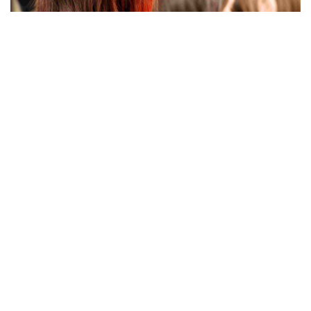
unsplash.com
Госдума РФ приняла в первом чтении законопроект,
который позволяет вузам, действующим на базе
инновационного центра «Сколково», присуждать
собственные научные степени. В первую очередь это
касается Сколковского института науки и технологий
(Сколтех). Документ
размещён
в системе обеспечения
законодательной деятельности.
В пояснительной записке к законопроекту сказано,
что вузы смогут самостоятельно разрабатывать и
утверждать образовательные стандарты по
программам бакалавриата, специалитета,
магистратуры, ординатуры и ассистентуры-