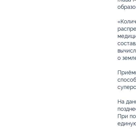
образо
«Колич
распре
медици
состав
вычисл
о земл
Приёмн
способ
суперс
На дан
поздне
При по
единую