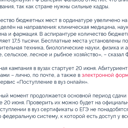
вания, так как стране нужны сильные кадры.
ество бюджетных мест в ординатуре увеличено на 1
делён на направления: клиническая медицина, нау
на и фармация. В аспирантуре количество бюджетны
ляет 17,5 тысячи. Бесплатные места установлены п
ительная техника, биологические науки, физика и 
е, сельское, лесное и рыбное хозяйство», – сказал 
ая кампания в вузах стартует 20 июня. Абитуриен
ами – лично, по почте, а также в
электронной фор
ервис «Поступление в вуз онлайн».
ный момент продолжается основной период сдачи Е
е 20 июня. Проверить их можно будет на официальн
ступлении в вуз сертификаты о ЕГЭ не понадобятс
 федеральную систему, к которой есть доступ у все