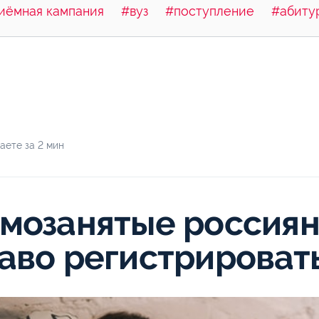
иёмная кампания
#вуз
#поступление
#абиту
аете за 2 мин
мозанятые россиян
аво регистрироват