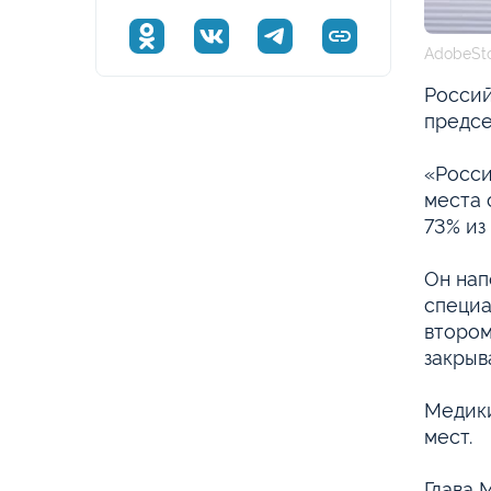
AdobeSt
Россий
предсе
«Росси
места 
73% из
Он нап
специа
втором
закрыв
Медики
мест.
Глава 