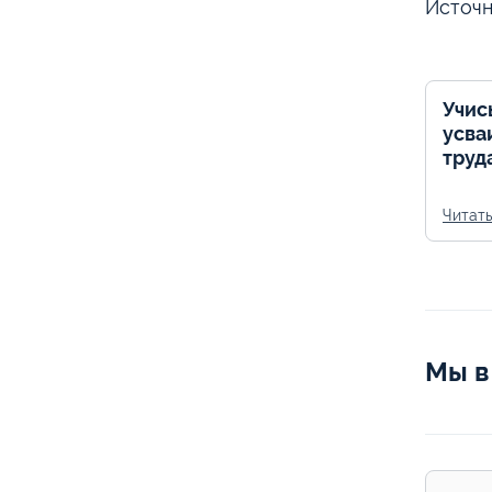
Источн
Учис
усва
труд
Читат
Мы в