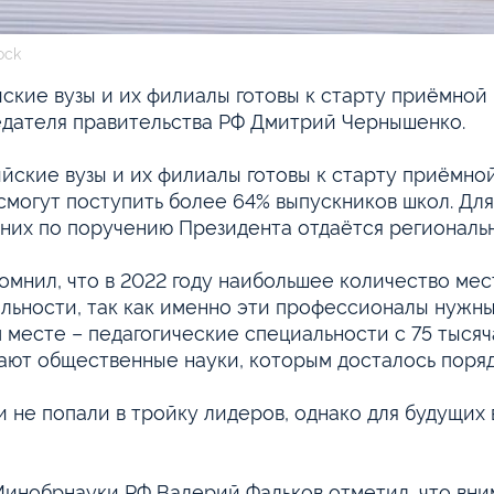
ock
ские вузы и их филиалы готовы к старту приёмной
дателя правительства РФ Дмитрий Чернышенко.
йские вузы и их филиалы готовы к старту приёмно
смогут поступить более 64% выпускников школ. Дл
 них по поручению Президента отдаётся региональ
омнил, что в 2022 году наибольшее количество мес
льности, так как именно эти профессионалы нужн
 месте – педагогические специальности с 75 тыся
ают общественные науки, которым досталось поряд
 не попали в тройку лидеров, однако для будущих
Минобрнауки РФ Валерий Фальков отметил, что вни