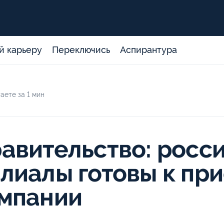
й карьеру
Переключись
Аспирантура
аете за 1 мин
авительство: росси
лиалы готовы к пр
мпании