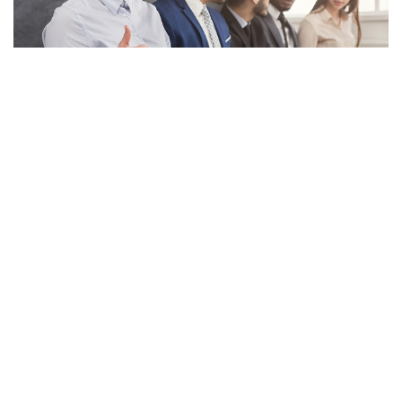
AdobeStock
Минобрнауки РФ предложило ввести устную форму
экзамена по русскому языку как иностранному и
проводить видео- и аудиозапись процедуры в целях
борьбы с коррупцией, говорится на сайте ведомства.
Соответствующие проекты постановлений
размещены на федеральном портале проектов
нормативных правовых актов.
«Проектом постановления предусмотрено введение