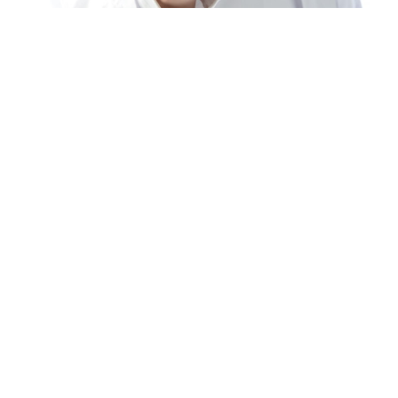
AdobeStock
Лидером рейтинга самых уважаемых профессий
среди россиян стали медики – за них проголосовало
30% опрошенных, сообщает RT со ссылкой на
исследование SuperJob.
В опросе участвовали 1,6 тысячи экономически
активных жителей страны.
«Наибольшее уважение к врачам, фельдшерам и
медсёстрам испытывают 30% россиян. 9%
респондентов считают, что в первую очередь нужно
уважать работу учителей. <…> Профессия
военнослужащего внушает уважение также 9%», –
говорится в сообщении.