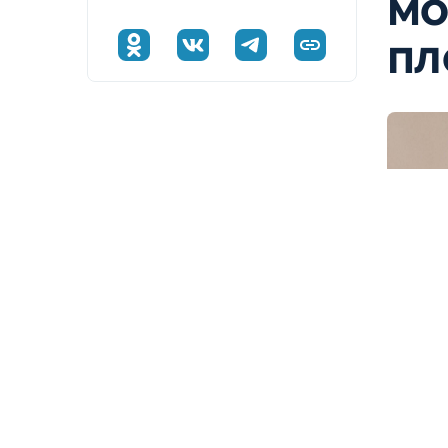
мо
пл