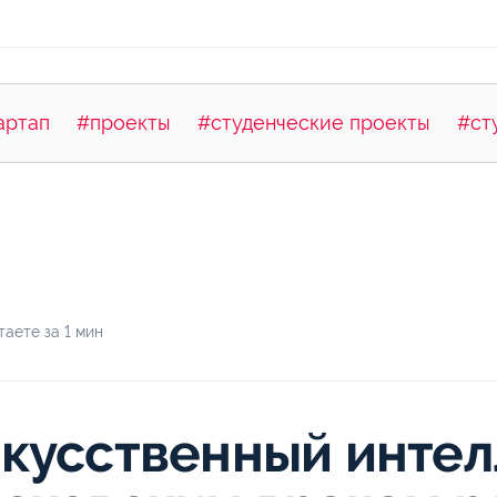
артап
#проекты
#студенческие проекты
#ст
аете за 1 мин
кусственный интел