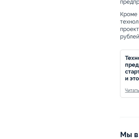
предпр
Кроме 
технол
проект
рублей
Техн
пред
стар
и эт
Читат
Мы в