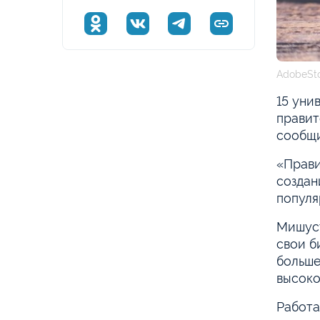
AdobeSt
15 уни
правит
сообщи
«Прави
создан
популя
Мишуст
свои б
больше
высоко
Работа