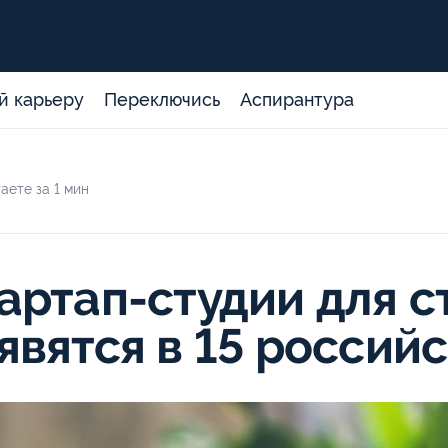
й карьеру
Переключись
Аспирантура
аете за 1 мин
артап-студии для с
явятся в 15 российс