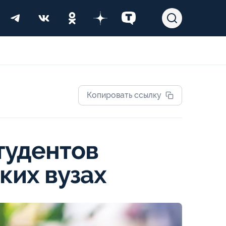
Копировать ссылку
тудентов
ких вузах