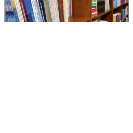
Фото: Максим Русев, корпорация «Синергия»
Государственная дума РФ приняла в третьем чтении
законопроект о получении бесплатного второго
профессионального образования для людей, которые
стали инвалидами и не могут больше работать по
ранее полученной специальности, сообщается на
сайте думы.
«Законопроектом устанавливается государственная
гарантия бесплатного получения среднего
профессионального образования или высшего
образования для лиц, ранее получивших,
соответственно, среднее профессиональное