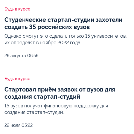
Будь в курсе
Студенческие стартап-студии захотели
создать 35 российских вузов
Однако смогут это сделать только 15 университетов,
их определят в ноябре 2022 года.
26 августа
06:56
Будь в курсе
Стартовал приём заявок от вузов для
создания стартап-студий
15 вузов получат финансовую поддержку для
создания стартап-студий.
22 июля
05:22