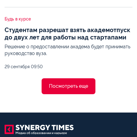
Будь в курсе
Студентам разрешат взять академотпуск
до двух лет для работы над стартапами
Решение о предоставлении академа будет принимать
руководство вуза.
29 сентября
09:50
Посмотреть еще