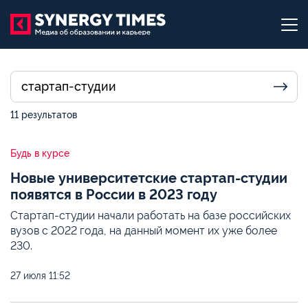
11 результатов
Будь в курсе
Новые университетские стартап-студии
появятся в России в 2023 году
Стартап-студии начали работать на базе российских
вузов с 2022 года, на данный момент их уже более
230.
27 июля
11:52