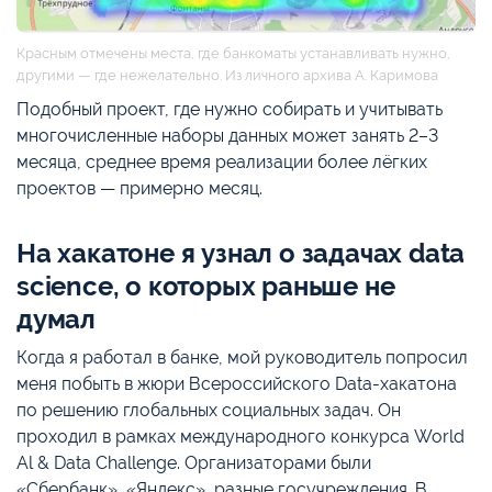
Красным отмечены места, где банкоматы устанавливать нужно,
другими — где нежелательно. Из личного архива А. Каримова
Подобный проект, где нужно собирать и учитывать
многочисленные наборы данных может занять 2–3
месяца, среднее время реализации более лёгких
проектов — примерно месяц.
На хакатоне я узнал о задачах data
science, о которых раньше не
думал
Когда я работал в банке, мой руководитель попросил
меня побыть в жюри Всероссийского Data-хакатона
по решению глобальных социальных задач. Он
проходил в рамках международного конкурса World
Al & Data Challenge. Организаторами были
«Сбербанк», «Яндекс», разные госучреждения. В