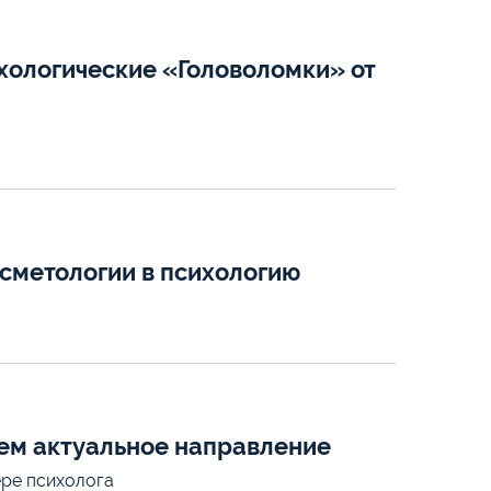
ихологические «Головоломки» от
осметологии в психологию
аем актуальное направление
ере психолога