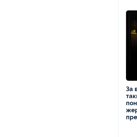
За 
так
пон
же
пре