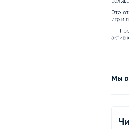
больше
Это от
игр и 
— Пос
активн
Мы в
Чи