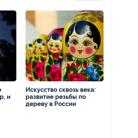
о
Искусство сквозь века:
«Образо
р, и
развитие резьбы по
главное
дереву в России
факты и
Горьког
не знал