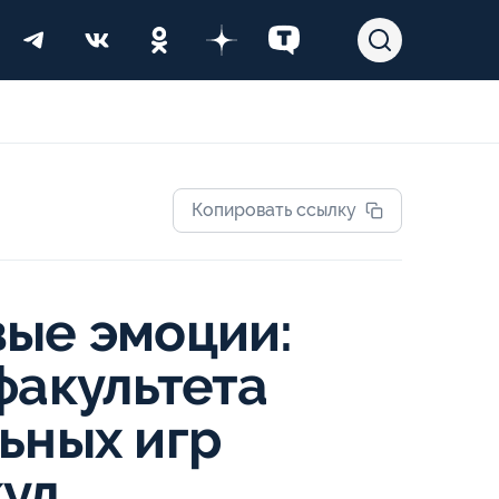
Копировать ссылку
вые эмоции:
факультета
ьных игр
кул