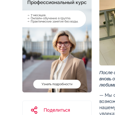
После 
вновь 
любим
— Мы с
возмож
нашему
Поделиться
увлека