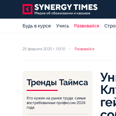
Будь в курсе
Учись
Развивайся
Стро
25 февраля 2025 г.
09:15
Развивайся
Ун
Тренды Таймса
Кл
ге
Кто нужен на рынке труда: самые
востребованные профессии 2024
года
со