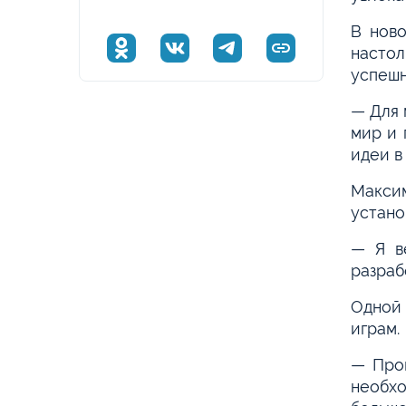
В ново
насто
успешн
— Для 
мир и 
идеи в
Макси
устано
— Я ве
разраб
Одной 
играм.
— Пров
необх