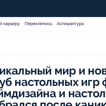
й карьеру
Переключись
Аспирантура
икальный мир и но
уб настольных игр 
ймдизайна и настол
брался после кани