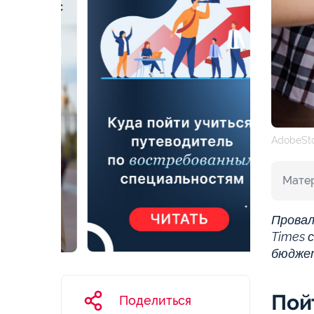
AdobeSt
Матер
Провал
Times 
бюджет
Пой
Поделиться