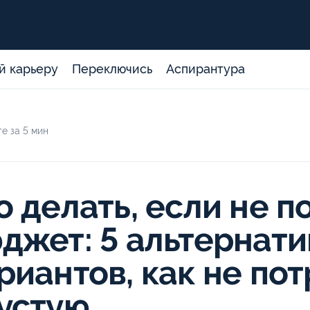
й карьеру
Переключись
Аспирантура
е за 5 мин
о делать, если не п
джет: 5 альтернат
риантов, как не пот
устую