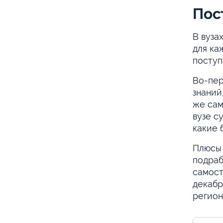
Пос
В вуза
для ка
поступ
Во-пер
знаний
же сам
вузе с
какие 
Плюсы 
подраб
самост
декабр
регион