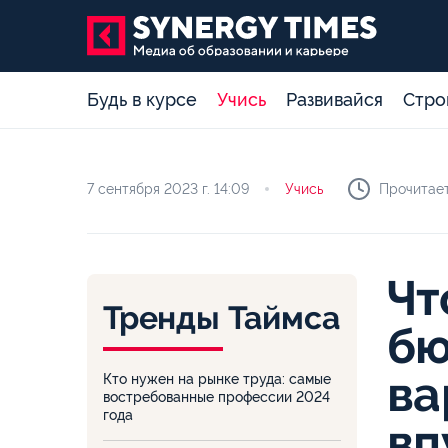
Будь в курсе
Учись
Развивайся
Стро
7 сентября 2023 г.
14:09
Учись
Прочитает
Чт
Тренды Таймса
бю
ва
Кто нужен на рынке труда: самые
востребованные профессии 2024
года
вп