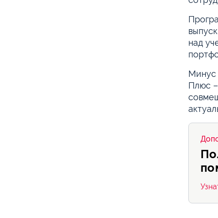
Програ
выпуск
над уч
портфо
Минус 
Плюс –
совмещ
актуал
Допо
По
по
Узна