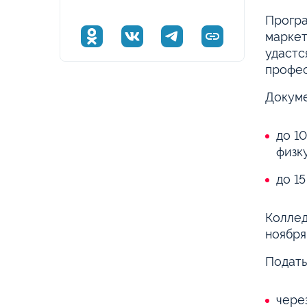
Програ
маркет
удастс
профес
Докуме
до 1
физк
до 15
Коллед
ноября
Подать
чере