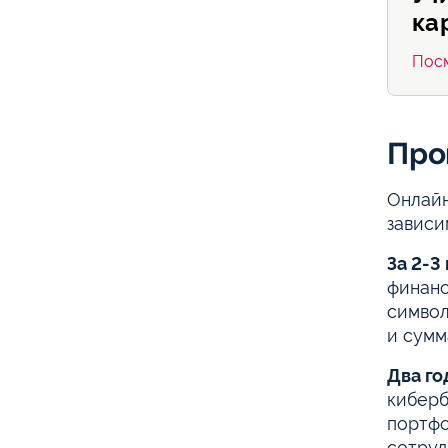
ка
Пос
Про
Онлайн
зависи
За 2-3
финанс
символ
и сумм
Два го
киберб
портфо
сотруд