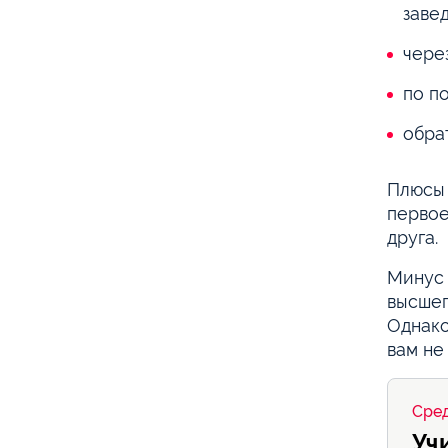
заве
чере
по по
обра
Плюсы 
первое
друга.
Минус 
высшег
Однако
вам не
Сред
Уч