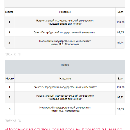
raex-a.ru
raex-a.ru
«Российская студенческая весна» пройдёт в Самаре