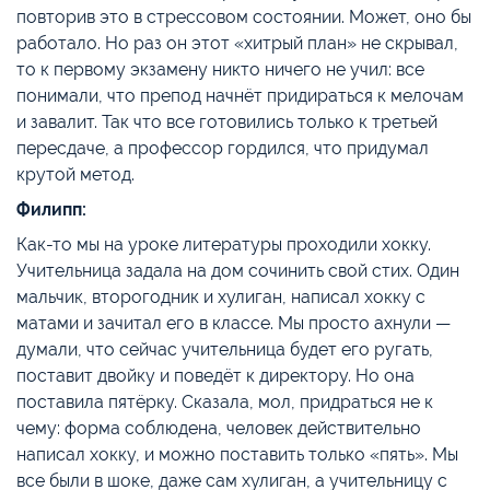
повторив это в стрессовом состоянии. Может, оно бы
работало. Но раз он этот «хитрый план» не скрывал,
то к первому экзамену никто ничего не учил: все
понимали, что препод начнёт придираться к мелочам
и завалит. Так что все готовились только к третьей
пересдаче, а профессор гордился, что придумал
крутой метод.
Филипп:
Как-то мы на уроке литературы проходили хокку.
Учительница задала на дом сочинить свой стих. Один
мальчик, второгодник и хулиган, написал хокку с
матами и зачитал его в классе. Мы просто ахнули —
думали, что сейчас учительница будет его ругать,
поставит двойку и поведёт к директору. Но она
поставила пятёрку. Сказала, мол, придраться не к
чему: форма соблюдена, человек действительно
написал хокку, и можно поставить только «пять». Мы
все были в шоке, даже сам хулиган, а учительницу с