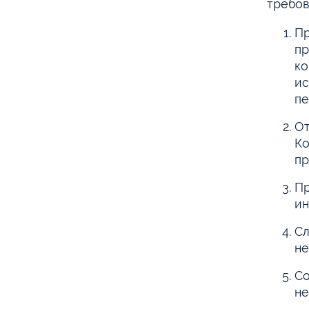
требов
Пр
пр
ко
ис
пе
От
Ко
пр
Пр
ин
Сл
не
Со
не