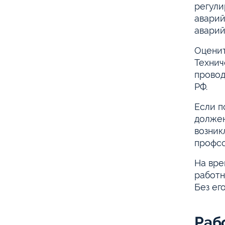
регули
аварий
аварий
Оценит
Технич
провод
РФ.
Если п
должен
возник
профсо
На вре
работн
Без ег
Раб