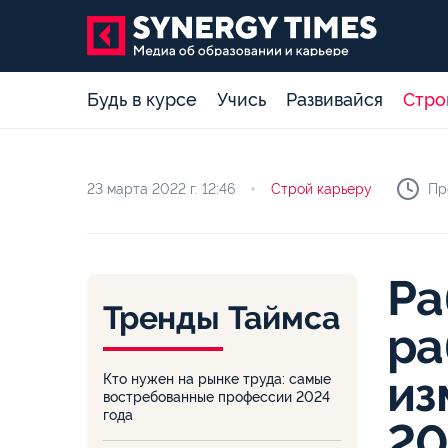
Будь в курсе
Учись
Развивайся
Стро
23 марта 2022 г.
12:46
Строй карьеру
Пр
Ра
Тренды Таймса
ра
из
Кто нужен на рынке труда: самые
востребованные профессии 2024
года
20