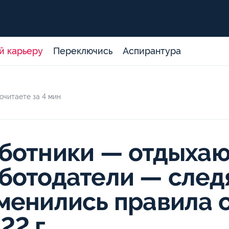
й карьеру
Переключись
Аспирантура
очитаете за 4 мин
ботники — отдыхаю
ботодатели — следя
менились правила о
22 г.