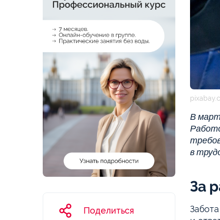
pixabay.
В март
Работо
требов
в труд
За 
Забота
Поделиться