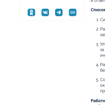
и отве
Список
Си
Ра
за
Ул
за
ин
Ра
бе
Со
ок
пр
Работн