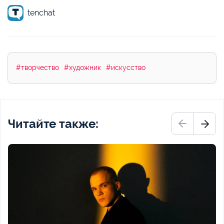
tenchat
#творчество
#художник
#искусство
Читайте также: