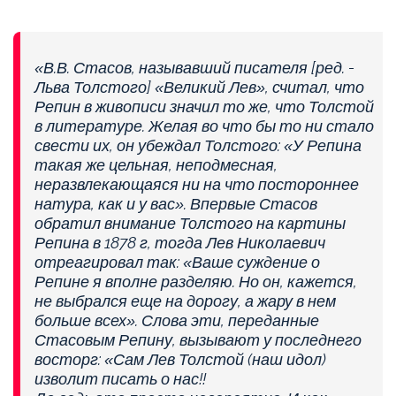
«В.В. Стасов, называвший писателя [ред. -
Льва Толстого] «Великий Лев», считал, что
Репин в живописи значил то же, что Толстой
в литературе. Желая во что бы то ни стало
свести их, он убеждал Толстого: «У Репина
такая же цельная, неподмесная,
неразвлекающаяся ни на что постороннее
натура, как и у вас». Впервые Стасов
обратил внимание Толстого на картины
Репина в 1878 г, тогда Лев Николаевич
отреагировал так: «Ваше суждение о
Репине я вполне разделяю. Но он, кажется,
не выбрался еще на дорогу, а жару в нем
больше всех». Слова эти, переданные
Стасовым Репину, вызывают у последнего
восторг: «Сам Лев Толстой (наш идол)
изволит писать о нас!!