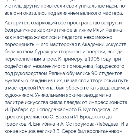
и стиль, другие привнесли свои уникальные идеи, но
все они оказались под влиянием великого мастера.
Авторитет, озаряющий всё пространство вокруг, и
безграничное харизматичное влияние Ильи Репина
как мастера живописи и педагога невозможно
переоценить — его мастерская в Академии искусств
была котлом бурлящей творческой энергии, всегда
переполненным втрое. К примеру, в 1908 году при
содействии незаменимого помощника Кардовского
под руководством Репина обучались 90 студентов.
Буквально каждый из них, начав свой творческий путь
в мастерской Репина, был обречён стать выдающимся
художником. Уникальными яркими звездами на
палитре искусства сияла плеяда: от импрессиониста
И. Грабаря до неподражаемого Б. Кустодиева, от
крепких реалистов О. Браза и И. Бродского до
графиков И. Билибина и А. Остроумова-Лебедева. И в
конце концов великий В. Серов был воспитанником