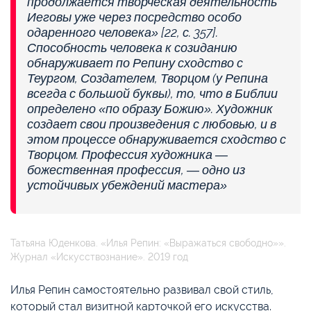
продолжается творческая деятельность
Иеговы уже через посредство особо
одаренного человека» [22, с. 357].
Способность человека к созиданию
обнаруживает по Репину сходство с
Теургом, Создателем, Творцом (у Репина
всегда с большой буквы), то, что в Библии
определено «по образу Божию». Художник
создает свои произведения с любовью, и в
этом процессе обнаруживается сходство с
Творцом. Профессия художника —
божественная профессия, — одно из
устойчивых убеждений мастера»
Татьяна Юденкова. «Илья Репин: «Выражаться свободно»».
Журнал «Искусствознание». 2019 год
Илья Репин самостоятельно развивал свой стиль,
который стал визитной карточкой его искусства.