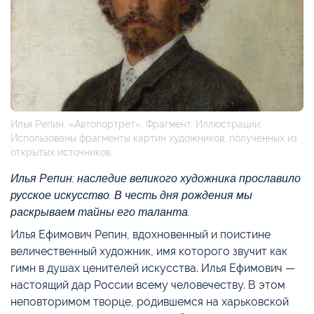
Илья Репин. «Автопортрет». Фрагмент. Иллюстрации:
Использованы фрагменты картин художников, полученных из
открытых источников.
Илья Репин: наследие великого художника прославило
русское искусство. В честь дня рождения мы
раскрываем тайны его таланта.
Илья Ефимович Репин, вдохновенный и поистине
величественный художник, имя которого звучит как
гимн в душах ценителей искусства. Илья Ефимович —
настоящий дар России всему человечеству. В этом
неповторимом творце, родившемся на харьковской