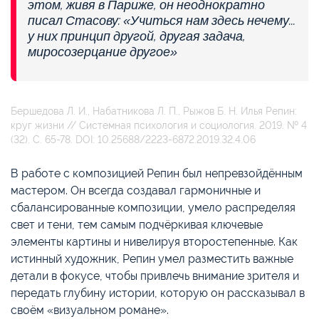
этом, живя в Париже, он неоднократно
писал Стасову: «Учиться нам здесь нечему...
у них принцип другой, другая задача,
миросозерцание другое»
Бершедова Л. И., Набатникова Л. П., Рыжов Б. Н. Илья Репин:
круг жизни // Системная психология и социология. 2019. № 4
(32). С. 65-78. DOI: 10.25688/2223-6872.2019.32.4.06
В работе с композицией Репин был непревзойдённым
мастером. Он всегда создавал гармоничные и
сбалансированные композиции, умело распределяя
свет и тени, тем самым подчёркивая ключевые
элементы картины и нивелируя второстепенные. Как
истинный художник, Репин умел разместить важные
детали в фокусе, чтобы привлечь внимание зрителя и
передать глубину истории, которую он рассказывал в
своём «визуальном романе».