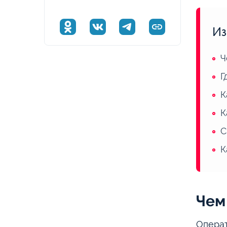
Из
Ч
Г
К
К
С
К
Чем
Операт