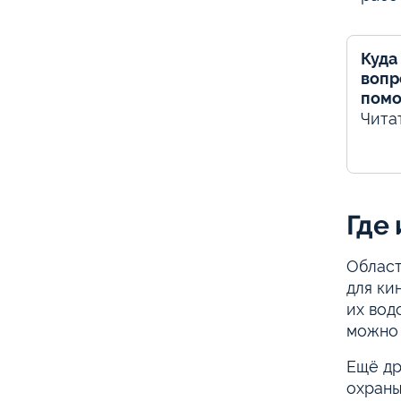
Куда
вопр
помо
Чита
Где
Област
для ки
их вод
можно 
Ещё др
охраны