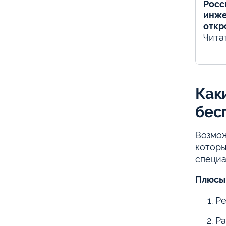
Росс
инже
откр
Чита
Как
бес
Возмож
которы
специа
Плюсы
Ре
Ра