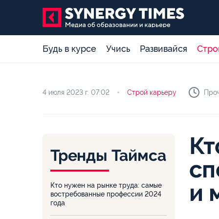
Будь в курсе
Учись
Развивайся
Стро
4 июля 2023 г.
07:02
Строй карьеру
Проч
Кт
Тренды Таймса
сп
и 
Кто нужен на рынке труда: самые
востребованные профессии 2024
года