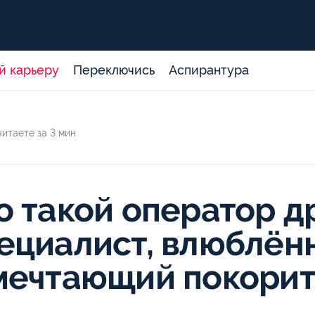
й карьеру
Переключись
Аспирантура
итаете за 3 мин
о такой оператор д
ециалист, влюблён
мечтающий покорит