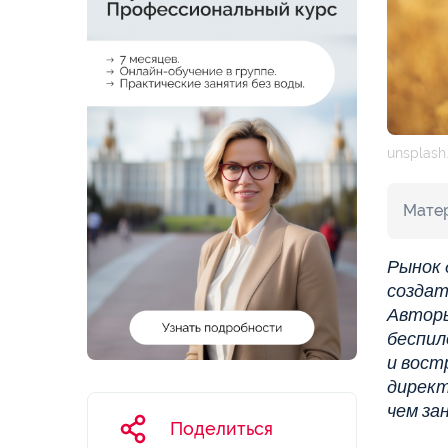
unsplash
Матер
Рынок 
создат
Авторы
беспил
и вост
директ
чем за
Поделиться