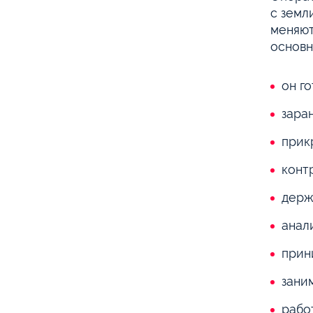
с земл
меняют
основн
он г
зара
прик
конт
держ
анал
прин
зани
рабо