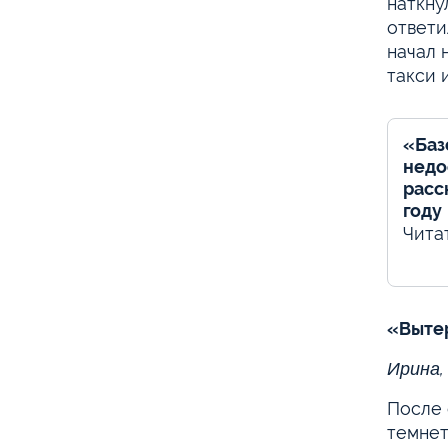
наткну
ответи
начал 
такси 
«Баз
недо
расс
году
Чита
«Вытер
Ирина,
После 
темнет