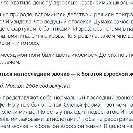
а что хватило денег у взрослых независимых школьн
 на природе, вспоминали детство и решили поиграт
е! Я увидела, что ведущий отвлёкся. Думаю: самое в
це с фартуком, с бантиками. И врезаюсь ногами в н
ны, вмятина, синяк, кровь. Но я решила, зачем мне 
иски – и готово.
месяц мои ноги были цвета «космос». До сих пор не 
, зачем.
ться на последнем звонке — к богатой взрослой 
й, Москва, 2008 год выпуска
е представляют себе нормальный последний звонок
фе. Но у нас было не так. Оленья ферма – вот чем 
, олени милые. Но есть у них один недостаток. И пр
нными лаковыми штиблетами. Чтобы не расстраивать
нем звонке – к богатой взрослой жизни. В целом н