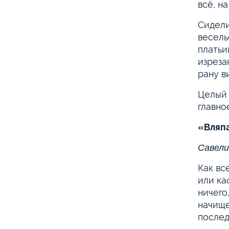
всё, н
Сидели
весель
платьи
изреза
рану в
Целый 
главное
«Вляпа
Савели
Как вс
или ка
ничего
начище
послед