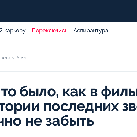
й карьеру
Переключись
Аспирантура
аете за 5 мин
то было, как в фил
тории последних зв
чно не забыть