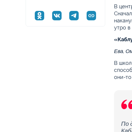
В цент
Сначал
накану
утро в
«Каблу
Ева, Ом
В школ
способ
они-то
По 
Каб