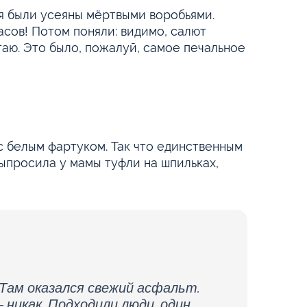
ая были усеяны мёртвыми воробьями.
асов! Потом поняли: видимо, салют
таю. Это было, пожалуй, самое печальное
с белым фартуком. Так что единственным
выпросила у мамы туфли на шпильках,
 Там оказался свежий асфальт.
— никак. Подходили люди, один