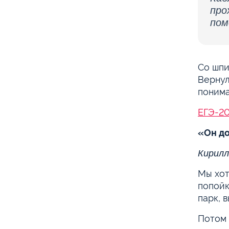
про
пом
Со шпи
Вернул
понима
ЕГЭ-20
«Он до
Кирилл
Мы хот
попойк
парк, 
Потом 