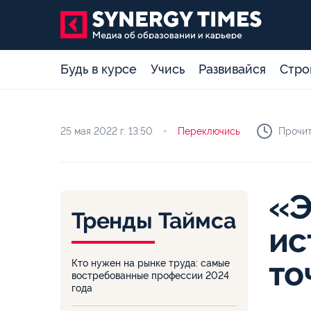
Будь в курсе
Учись
Развивайся
Стро
25 мая 2022 г.
13:50
Переключись
Прочит
«Э
Тренды Таймса
ис
то
Кто нужен на рынке труда: самые
востребованные профессии 2024
года