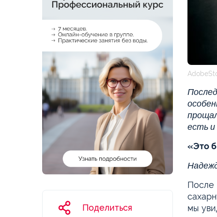
AdobeSt
Послед
особен
прощал
есть и
«Это б
Надежд
После 
сахарн
Поделиться
мы уви