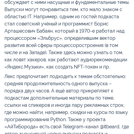
обсуждает с ними насущные и фундаментальные темы.
Выпуски могут понравиться тем, кто мало знаком с
областью IT. Например, одним из гостей подкаста
стал советский учёный и программист Борис
Арташесович Бабаян, который в 1970-е работал над
процессором «Эльбрус», определившим вектор
развития всей сферы процессоростроения (в том
числе и на Западе). Также здесь можно узнать о том,
как ловят хакеров, как работают аудиорекомендации
«Яндекс.Музыки», как создать NFT-токен и пр.
Лекс предпочитает подходить к темам обстоятельно:
средняя продолжительность одного выпуска –
порядка двух часов. А ещё автор прикрепляет к
подкастам дополнительные материалы по теме,
ссылки на спикеров и иногда пару рекламных строк,
где можно найти, например, скидки на курсы по языку
программирования Python. Также у проекта
«АйТиБорода» есть свой Telegram-канал @itbeard, где
автор анонсирует новые выпуски подкаста и